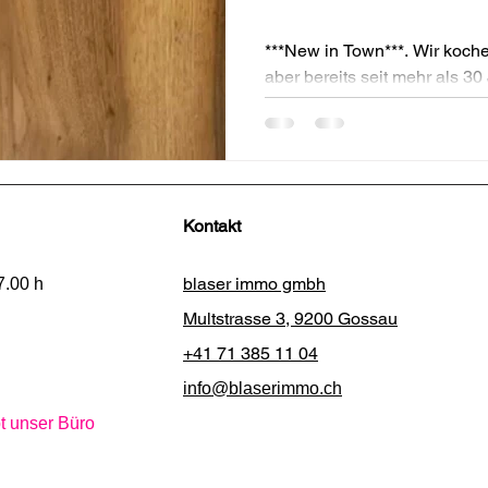
***New in Town***. Wir koch
aber bereits seit mehr als 30
Leidenschaft für Raum und M
Kontakt
blaser immo gmbh
7.00 h
Multstrasse 3,
9200 Gossau
+41 71 385 11 04
info@blaserimmo.ch
t unser Büro