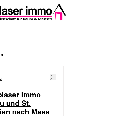
um
it
blaser immo
u und St.
mobilien nach Mass